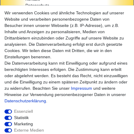
Datenschutz
AGB
Wir verwenden Cookies und ähnliche Technologien auf unserer
Impressum
Website und verarbeiten personenbezogene Daten von
Besucher:innen unserer Webseite (z.B. IP-Adresse), um z.B.
Einkaufen
Inhalte und Anzeigen zu personalisieren, Medien von
Zahlungsarten
Drittanbietern einzubinden oder Zugriffe auf unsere Website zu
Versandarten & -kosten
analysieren. Die Datenverarbeitung erfolgt erst durch gesetzte
Widerrufsrecht
Cookies. Wir teilen diese Daten mit Dritten, die wir in den
Warenkorb
Einstellungen benennen.
Zur Kasse
Die Datenverarbeitung kann mit Einwilligung oder aufgrund eines
Hilfe
berechtigten Interesses erfolgen. Die Zustimmung kann erteilt
oder abgelehnt werden. Es besteht das Recht, nicht einzuwilligen
und die Einwilligung zu einem späteren Zeitpunkt zu ändern oder
zu widerrufen. Beachten Sie unser
Impressum
und weitere
Hinweise zur Verwendung personenbezogener Daten in unserer
Daten­schutz­erklärung
.
Essenziell
Statistik
Marketing
Widerrufs­recht
Impressum
Externe Medien