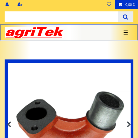
0,00 €
☰