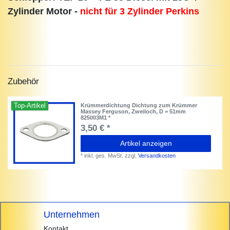
Zylinder Motor -
nicht für 3 Zylinder Perkins
Zubehör
Top-Artikel
Krümmerdichtung Dichtung zum Krümmer
Massey Ferguson, Zweiloch, D = 51mm
825003M1 *
3,50 € *
Artikel anzeigen
*
inkl. ges. MwSt.
zzgl.
Versandkosten
Unternehmen
Kontakt