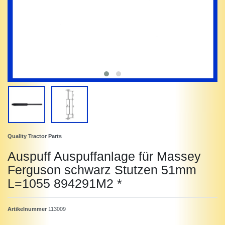
Quality Tractor Parts
Auspuff Auspuffanlage für Massey
Ferguson schwarz Stutzen 51mm
L=1055 894291M2 *
Artikelnummer
113009