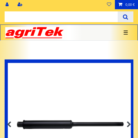
0,00 €
☰