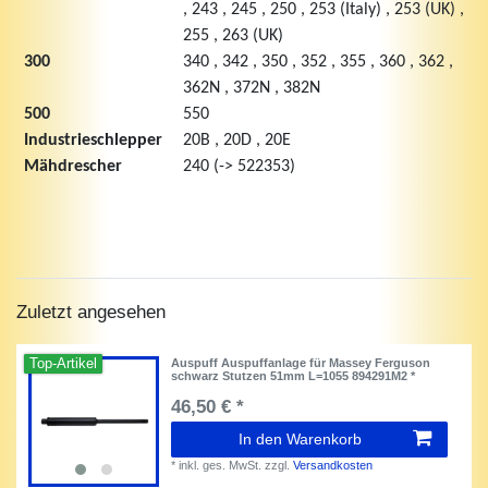
, 243 , 245 , 250 , 253 (Italy) , 253 (UK) ,
255 , 263 (UK)
300
340 , 342 , 350 , 352 , 355 , 360 , 362 ,
362N , 372N , 382N
500
550
Industrieschlepper
20B , 20D , 20E
Mähdrescher
240 (-> 522353)
Zuletzt angesehen
Top-Artikel
Auspuff Auspuffanlage für Massey Ferguson
schwarz Stutzen 51mm L=1055 894291M2 *
46,50 € *
In den Warenkorb
*
inkl. ges. MwSt.
zzgl.
Versandkosten