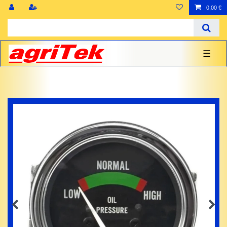
0,00 €
☰