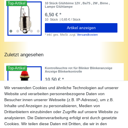
Top-Artikel
10 Stück Glühbirne 12V , Ba7S , 2W , Birne ,
Lampe Glühlampe
6,50 € *
10
Stück
| 0,65 € / Stück
Artikel anzeigen
*
inkl. ges. MwSt.
zzgl.
Versandkosten
Zuletzt angesehen
Top-Artikel
Kontrolleuchte rot für Blinker Blinkeranzeige
Anzeige Blinkerkontrolle
10,50 € *
1
Stück
Wir verwenden Cookies und ähnliche Technologien auf unserer
Artikel anzeigen
Website und verarbeiten personenbezogene Daten von
Besucher:innen unserer Webseite (z.B. IP-Adresse), um z.B.
*
inkl. ges. MwSt.
zzgl.
Versandkosten
Inhalte und Anzeigen zu personalisieren, Medien von
Drittanbietern einzubinden oder Zugriffe auf unsere Website zu
analysieren. Die Datenverarbeitung erfolgt erst durch gesetzte
Cookies. Wir teilen diese Daten mit Dritten, die wir in den
Unternehmen