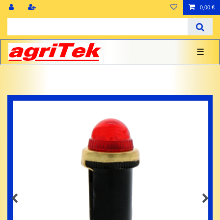
0,00 €
☰