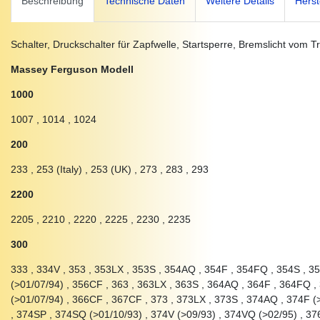
Beschreibung
Technische Daten
Weitere Details
Herst
Schalter, Druckschalter für Zapfwelle, Startsperre, Bremslicht vom T
Massey Ferguson Modell
1000
1007 , 1014 , 1024
200
233 , 253 (Italy) , 253 (UK) , 273 , 283 , 293
2200
2205 , 2210 , 2220 , 2225 , 2230 , 2235
300
333 , 334V , 353 , 353LX , 353S , 354AQ , 354F , 354FQ , 354S , 
(>01/07/94) , 356CF , 363 , 363LX , 363S , 364AQ , 364F , 364FQ 
(>01/07/94) , 366CF , 367CF , 373 , 373LX , 373S , 374AQ , 374F (
, 374SP , 374SQ (>01/10/93) , 374V (>09/93) , 374VQ (>02/95) , 37