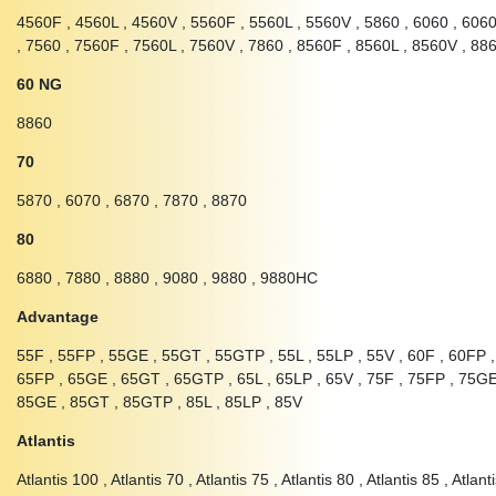
4560F , 4560L , 4560V , 5560F , 5560L , 5560V , 5860 , 6060 , 606
, 7560 , 7560F , 7560L , 7560V , 7860 , 8560F , 8560L , 8560V , 88
60 NG
8860
70
5870 , 6070 , 6870 , 7870 , 8870
80
6880 , 7880 , 8880 , 9080 , 9880 , 9880HC
Advantage
55F , 55FP , 55GE , 55GT , 55GTP , 55L , 55LP , 55V , 60F , 60FP ,
65FP , 65GE , 65GT , 65GTP , 65L , 65LP , 65V , 75F , 75FP , 75GE
85GE , 85GT , 85GTP , 85L , 85LP , 85V
Atlantis
Atlantis 100 , Atlantis 70 , Atlantis 75 , Atlantis 80 , Atlantis 85 , Atlant