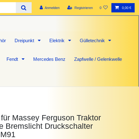
Anmelden
Registrieren
0
0,00 €
hör
Dreipunkt
Elektrik
Gülletechnik
Fendt
Mercedes Benz
Zapfwelle / Gelenkwelle
 für Massey Ferguson Traktor
e Bremslicht Druckschalter
8M91