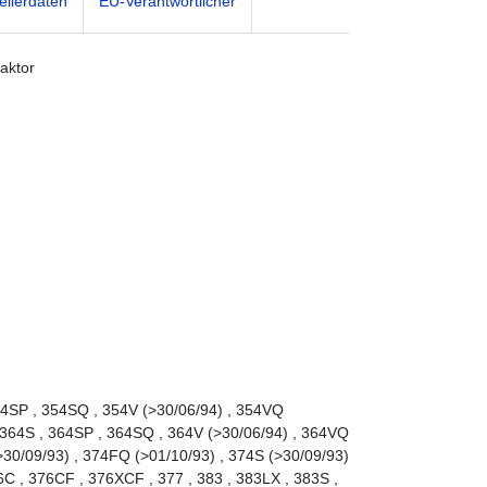
ellerdaten
EU-Verantwortlicher
raktor
354SP , 354SQ , 354V (>30/06/94) , 354VQ
, 364S , 364SP , 364SQ , 364V (>30/06/94) , 364VQ
>30/09/93) , 374FQ (>01/10/93) , 374S (>30/09/93)
6C , 376CF , 376XCF , 377 , 383 , 383LX , 383S ,