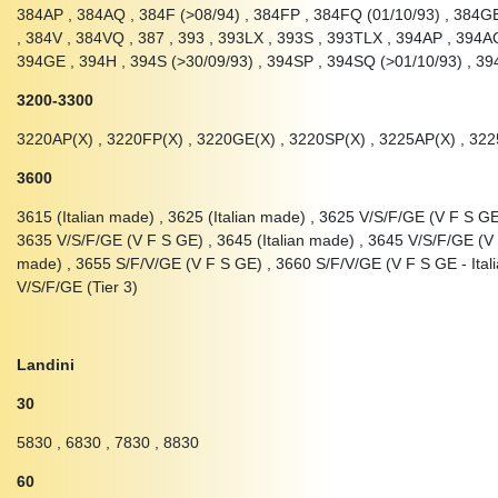
384AP , 384AQ , 384F (>08/94) , 384FP , 384FQ (01/10/93) , 384GE
, 384V , 384VQ , 387 , 393 , 393LX , 393S , 393TLX , 394AP , 394A
394GE , 394H , 394S (>30/09/93) , 394SP , 394SQ (>01/10/93) , 39
3200-3300
3220AP(X) , 3220FP(X) , 3220GE(X) , 3220SP(X) , 3225AP(X) , 32
3600
3615 (Italian made) , 3625 (Italian made) , 3625 V/S/F/GE (V F S GE)
3635 V/S/F/GE (V F S GE) , 3645 (Italian made) , 3645 V/S/F/GE (V 
made) , 3655 S/F/V/GE (V F S GE) , 3660 S/F/V/GE (V F S GE - Itali
V/S/F/GE (Tier 3)
Landini
30
5830 , 6830 , 7830 , 8830
60