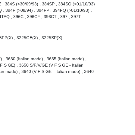
 , 384S (>30/09/93) , 384SP , 384SQ (>01/10/93)
Q , 394F (>08/94) , 394FP , 394FQ (>01/10/93) ,
4TAQ , 396C , 396CF , 396CT , 397 , 397T
25FP(X) , 3225GE(X) , 3225SP(X)
 , 3630 (Italian made) , 3635 (Italian made) ,
F S GE) , 3650 S/F/V/GE (V F S GE - Italian
an made) , 3640 (V F S GE - Italian made) , 3640