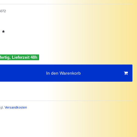
5072
*
€
ertig, Lieferzeit 48h
In den Warenkorb
gl.
Versandkosten