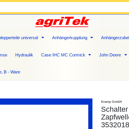
lepperteile universal
Anhängerkupplung
Anhängerzube
emse
Hydraulik
Case IHC MC Cormick
John Deere
e, B - Ware
Kramp GmbH
Schalter
Zapfwell
353201