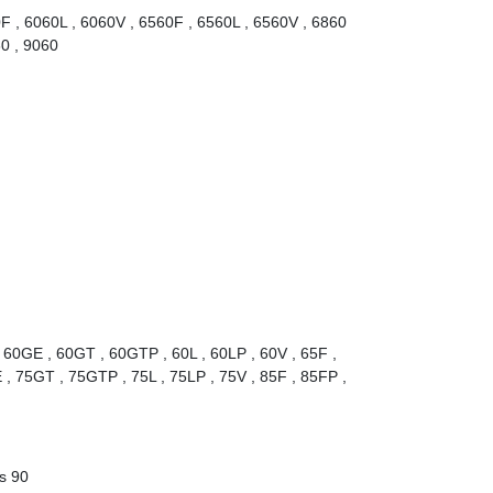
0F , 6060L , 6060V , 6560F , 6560L , 6560V , 6860
60 , 9060
 60GE , 60GT , 60GTP , 60L , 60LP , 60V , 65F ,
 , 75GT , 75GTP , 75L , 75LP , 75V , 85F , 85FP ,
is 90