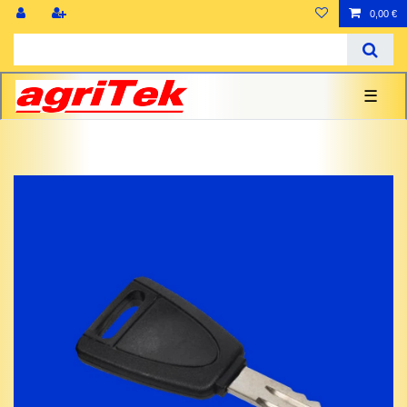
0,00 €
☰