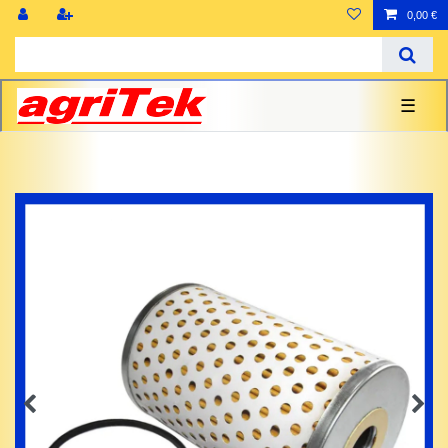
0,00 €
☰