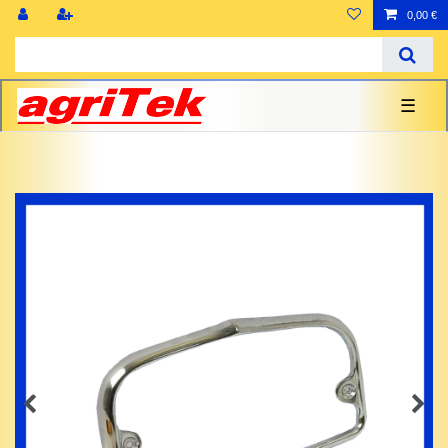
0,00 €
☰