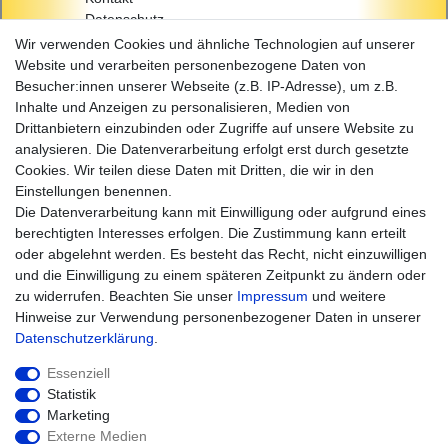
Datenschutz
AGB
Wir verwenden Cookies und ähnliche Technologien auf unserer
Impressum
Website und verarbeiten personenbezogene Daten von
Besucher:innen unserer Webseite (z.B. IP-Adresse), um z.B.
Einkaufen
Inhalte und Anzeigen zu personalisieren, Medien von
Zahlungsarten
Drittanbietern einzubinden oder Zugriffe auf unsere Website zu
Versandarten & -kosten
analysieren. Die Datenverarbeitung erfolgt erst durch gesetzte
Widerrufsrecht
Cookies. Wir teilen diese Daten mit Dritten, die wir in den
Warenkorb
Einstellungen benennen.
Zur Kasse
Die Datenverarbeitung kann mit Einwilligung oder aufgrund eines
Hilfe
berechtigten Interesses erfolgen. Die Zustimmung kann erteilt
oder abgelehnt werden. Es besteht das Recht, nicht einzuwilligen
und die Einwilligung zu einem späteren Zeitpunkt zu ändern oder
zu widerrufen. Beachten Sie unser
Impressum
und weitere
Hinweise zur Verwendung personenbezogener Daten in unserer
Daten­schutz­erklärung
.
Essenziell
Statistik
Marketing
Widerrufs­recht
Impressum
Externe Medien