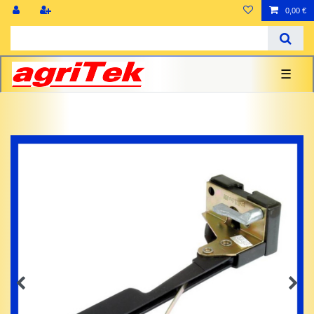
0,00 €
☰