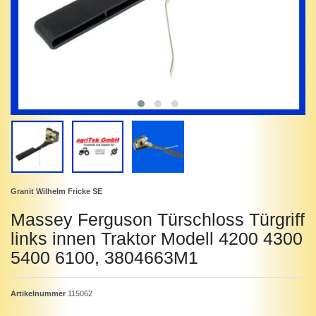
Granit Wilhelm Fricke SE
Massey Ferguson Türschloss Türgriff
links innen Traktor Modell 4200 4300
5400 6100, 3804663M1
Artikelnummer
115062