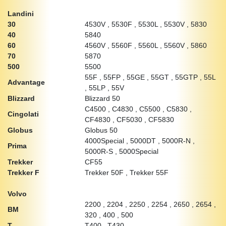
Landini
30
4530V , 5530F , 5530L , 5530V , 5830
40
5840
60
4560V , 5560F , 5560L , 5560V , 5860
70
5870
500
5500
55F , 55FP , 55GE , 55GT , 55GTP , 55L
Advantage
, 55LP , 55V
Blizzard
Blizzard 50
C4500 , C4830 , C5500 , C5830 ,
Cingolati
CF4830 , CF5030 , CF5830
Globus
Globus 50
4000Special , 5000DT , 5000R-N ,
Prima
5000R-S , 5000Special
Trekker
CF55
Trekker F
Trekker 50F , Trekker 55F
Volvo
2200 , 2204 , 2250 , 2254 , 2650 , 2654 ,
BM
320 , 400 , 500
T
T400 , T430