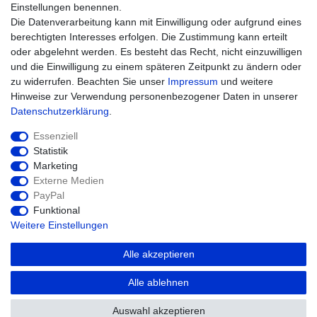
Warenkorb
Einstellungen benennen.
Zur Kasse
Die Datenverarbeitung kann mit Einwilligung oder aufgrund eines
Hilfe
berechtigten Interesses erfolgen. Die Zustimmung kann erteilt
oder abgelehnt werden. Es besteht das Recht, nicht einzuwilligen
und die Einwilligung zu einem späteren Zeitpunkt zu ändern oder
zu widerrufen. Beachten Sie unser
Impressum
und weitere
Hinweise zur Verwendung personenbezogener Daten in unserer
Daten­schutz­erklärung
.
Essenziell
Statistik
Marketing
Widerrufs­recht
Impressum
Externe Medien
PayPal
Funktional
Daten­schutz­erklärung
AGB
Kontakt
Weitere Einstellungen
Alle akzeptieren
© Copyright 2026 agriTek | Alle Rechte
Alle ablehnen
vorbehalten.
Auswahl akzeptieren