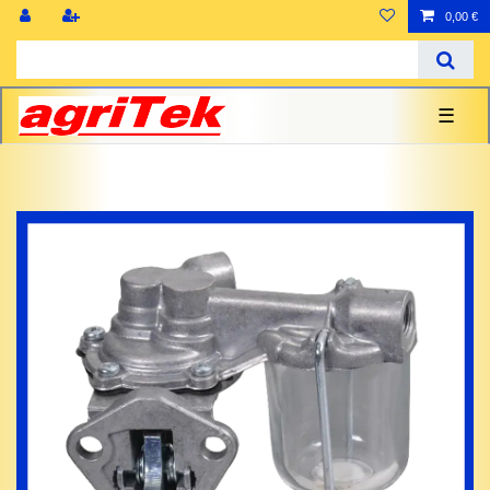
0,00 €
☰