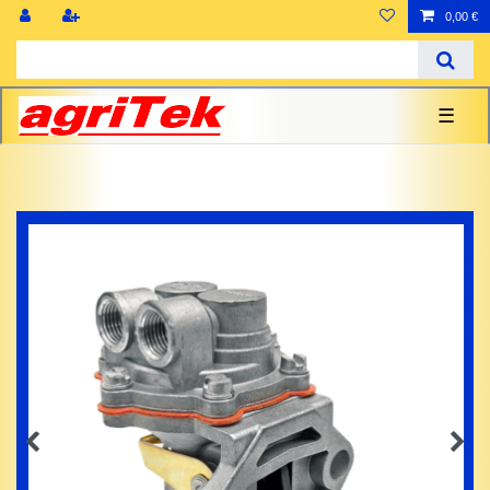
0,00 €
☰