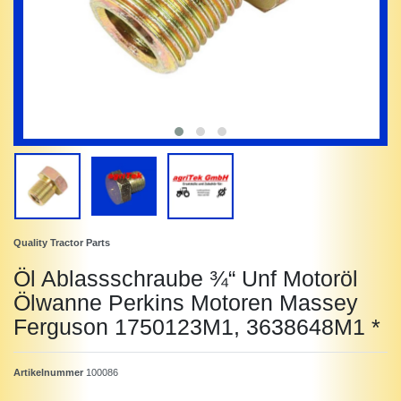
Quality Tractor Parts
Öl Ablassschraube ¾“ Unf Motoröl
Ölwanne Perkins Motoren Massey
Ferguson 1750123M1, 3638648M1 *
Artikelnummer
100086