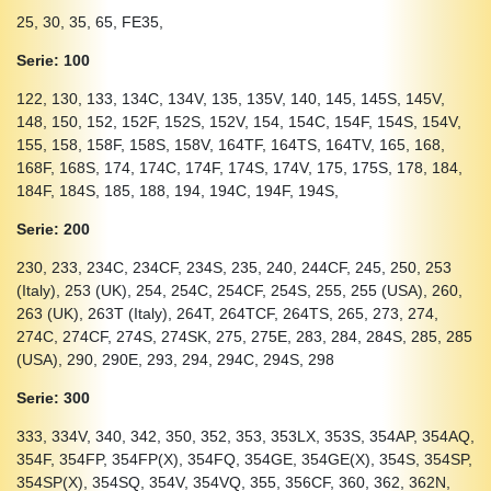
25, 30, 35, 65, FE35,
Serie: 100
122, 130, 133, 134C, 134V, 135, 135V, 140, 145, 145S, 145V,
148, 150, 152, 152F, 152S, 152V, 154, 154C, 154F, 154S, 154V,
155, 158, 158F, 158S, 158V, 164TF, 164TS, 164TV, 165, 168,
168F, 168S, 174, 174C, 174F, 174S, 174V, 175, 175S, 178, 184,
184F, 184S, 185, 188, 194, 194C, 194F, 194S,
Serie: 200
230, 233, 234C, 234CF, 234S, 235, 240, 244CF, 245, 250, 253
(Italy), 253 (UK), 254, 254C, 254CF, 254S, 255, 255 (USA), 260,
263 (UK), 263T (Italy), 264T, 264TCF, 264TS, 265, 273, 274,
274C, 274CF, 274S, 274SK, 275, 275E, 283, 284, 284S, 285, 285
(USA), 290, 290E, 293, 294, 294C, 294S, 298
Serie: 300
333, 334V, 340, 342, 350, 352, 353, 353LX, 353S, 354AP, 354AQ,
354F, 354FP, 354FP(X), 354FQ, 354GE, 354GE(X), 354S, 354SP,
354SP(X), 354SQ, 354V, 354VQ, 355, 356CF, 360, 362, 362N,