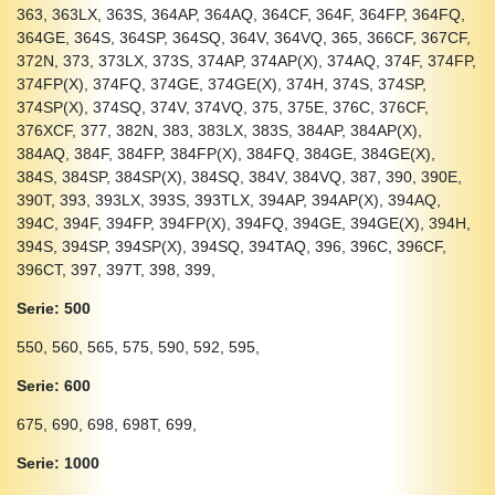
363, 363LX, 363S, 364AP, 364AQ, 364CF, 364F, 364FP, 364FQ,
364GE, 364S, 364SP, 364SQ, 364V, 364VQ, 365, 366CF, 367CF,
372N, 373, 373LX, 373S, 374AP, 374AP(X), 374AQ, 374F, 374FP,
374FP(X), 374FQ, 374GE, 374GE(X), 374H, 374S, 374SP,
374SP(X), 374SQ, 374V, 374VQ, 375, 375E, 376C, 376CF,
376XCF, 377, 382N, 383, 383LX, 383S, 384AP, 384AP(X),
384AQ, 384F, 384FP, 384FP(X), 384FQ, 384GE, 384GE(X),
384S, 384SP, 384SP(X), 384SQ, 384V, 384VQ, 387, 390, 390E,
390T, 393, 393LX, 393S, 393TLX, 394AP, 394AP(X), 394AQ,
394C, 394F, 394FP, 394FP(X), 394FQ, 394GE, 394GE(X), 394H,
394S, 394SP, 394SP(X), 394SQ, 394TAQ, 396, 396C, 396CF,
396CT, 397, 397T, 398, 399,
Serie: 500
550, 560, 565, 575, 590, 592, 595,
Serie: 600
675, 690, 698, 698T, 699,
Serie: 1000