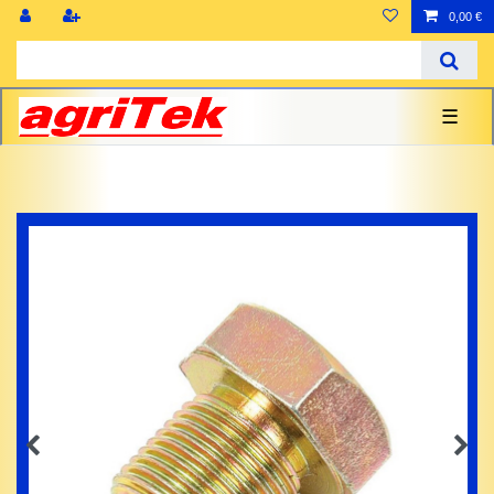
0,00 €
☰