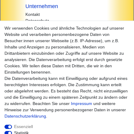
Unternehmen
Kontakt
Datenschutz
AGB
Wir verwenden Cookies und ähnliche Technologien auf unserer
Impressum
Website und verarbeiten personenbezogene Daten von
Besucher:innen unserer Webseite (z.B. IP-Adresse), um z.B.
Einkaufen
Inhalte und Anzeigen zu personalisieren, Medien von
Zahlungsarten
Drittanbietern einzubinden oder Zugriffe auf unsere Website zu
Versandarten & -kosten
analysieren. Die Datenverarbeitung erfolgt erst durch gesetzte
Widerrufsrecht
Cookies. Wir teilen diese Daten mit Dritten, die wir in den
Warenkorb
Einstellungen benennen.
Zur Kasse
Die Datenverarbeitung kann mit Einwilligung oder aufgrund eines
Hilfe
berechtigten Interesses erfolgen. Die Zustimmung kann erteilt
oder abgelehnt werden. Es besteht das Recht, nicht einzuwilligen
und die Einwilligung zu einem späteren Zeitpunkt zu ändern oder
zu widerrufen. Beachten Sie unser
Impressum
und weitere
Hinweise zur Verwendung personenbezogener Daten in unserer
Daten­schutz­erklärung
.
Essenziell
Statistik