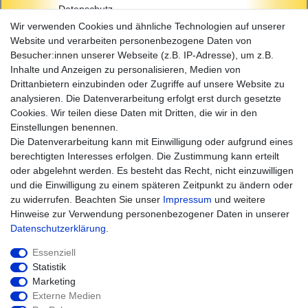
Datenschutz
AGB
Wir verwenden Cookies und ähnliche Technologien auf unserer
Impressum
Website und verarbeiten personenbezogene Daten von
Besucher:innen unserer Webseite (z.B. IP-Adresse), um z.B.
Einkaufen
Inhalte und Anzeigen zu personalisieren, Medien von
Zahlungsarten
Drittanbietern einzubinden oder Zugriffe auf unsere Website zu
Versandarten & -kosten
analysieren. Die Datenverarbeitung erfolgt erst durch gesetzte
Widerrufsrecht
Cookies. Wir teilen diese Daten mit Dritten, die wir in den
Warenkorb
Einstellungen benennen.
Zur Kasse
Die Datenverarbeitung kann mit Einwilligung oder aufgrund eines
Hilfe
berechtigten Interesses erfolgen. Die Zustimmung kann erteilt
oder abgelehnt werden. Es besteht das Recht, nicht einzuwilligen
und die Einwilligung zu einem späteren Zeitpunkt zu ändern oder
zu widerrufen. Beachten Sie unser
Impressum
und weitere
Hinweise zur Verwendung personenbezogener Daten in unserer
Daten­schutz­erklärung
.
Essenziell
Statistik
Marketing
Widerrufs­recht
Impressum
Externe Medien