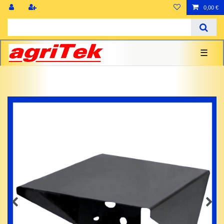
0,00 €
☰