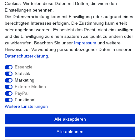
Widerrufsrecht
Cookies. Wir teilen diese Daten mit Dritten, die wir in den
Warenkorb
Einstellungen benennen.
Zur Kasse
Die Datenverarbeitung kann mit Einwilligung oder aufgrund eines
Hilfe
berechtigten Interesses erfolgen. Die Zustimmung kann erteilt
oder abgelehnt werden. Es besteht das Recht, nicht einzuwilligen
und die Einwilligung zu einem späteren Zeitpunkt zu ändern oder
zu widerrufen. Beachten Sie unser
Impressum
und weitere
Hinweise zur Verwendung personenbezogener Daten in unserer
Daten­schutz­erklärung
.
Essenziell
Statistik
Marketing
Widerrufs­recht
Impressum
Externe Medien
PayPal
Funktional
Daten­schutz­erklärung
AGB
Kontakt
Weitere Einstellungen
Alle akzeptieren
© Copyright 2026 agriTek | Alle Rechte
Alle ablehnen
vorbehalten.