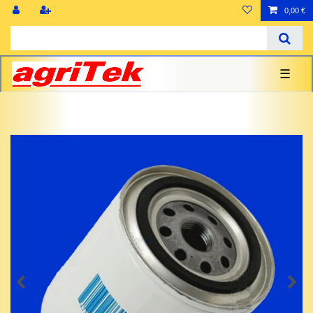
0,00 €
☰