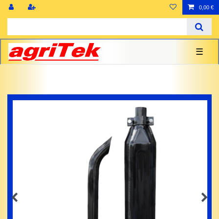
0,00 €
☰