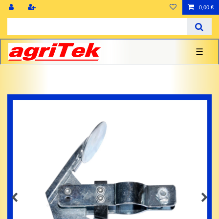
0,00 €
☰