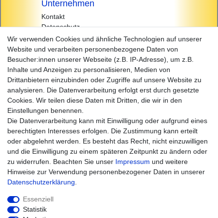
Unternehmen
Kontakt
Datenschutz
AGB
Wir verwenden Cookies und ähnliche Technologien auf unserer
Impressum
Website und verarbeiten personenbezogene Daten von
Besucher:innen unserer Webseite (z.B. IP-Adresse), um z.B.
Einkaufen
Inhalte und Anzeigen zu personalisieren, Medien von
Zahlungsarten
Drittanbietern einzubinden oder Zugriffe auf unsere Website zu
Versandarten & -kosten
analysieren. Die Datenverarbeitung erfolgt erst durch gesetzte
Widerrufsrecht
Cookies. Wir teilen diese Daten mit Dritten, die wir in den
Warenkorb
Einstellungen benennen.
Zur Kasse
Die Datenverarbeitung kann mit Einwilligung oder aufgrund eines
Hilfe
berechtigten Interesses erfolgen. Die Zustimmung kann erteilt
oder abgelehnt werden. Es besteht das Recht, nicht einzuwilligen
und die Einwilligung zu einem späteren Zeitpunkt zu ändern oder
zu widerrufen. Beachten Sie unser
Impressum
und weitere
Hinweise zur Verwendung personenbezogener Daten in unserer
Daten­schutz­erklärung
.
Essenziell
Statistik