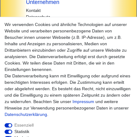
Unternehmen
Kontakt
Datenschutz
AGB
Wir verwenden Cookies und ähnliche Technologien auf unserer
Impressum
Website und verarbeiten personenbezogene Daten von
Besucher:innen unserer Webseite (z.B. IP-Adresse), um z.B.
Einkaufen
Inhalte und Anzeigen zu personalisieren, Medien von
Zahlungsarten
Drittanbietern einzubinden oder Zugriffe auf unsere Website zu
Versandarten & -kosten
analysieren. Die Datenverarbeitung erfolgt erst durch gesetzte
Widerrufsrecht
Cookies. Wir teilen diese Daten mit Dritten, die wir in den
Warenkorb
Einstellungen benennen.
Zur Kasse
Die Datenverarbeitung kann mit Einwilligung oder aufgrund eines
Hilfe
berechtigten Interesses erfolgen. Die Zustimmung kann erteilt
oder abgelehnt werden. Es besteht das Recht, nicht einzuwilligen
und die Einwilligung zu einem späteren Zeitpunkt zu ändern oder
zu widerrufen. Beachten Sie unser
Impressum
und weitere
Hinweise zur Verwendung personenbezogener Daten in unserer
Daten­schutz­erklärung
.
Essenziell
Statistik