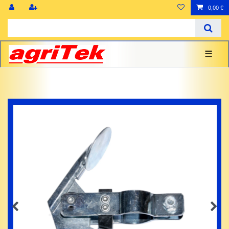
0,00 €
☰