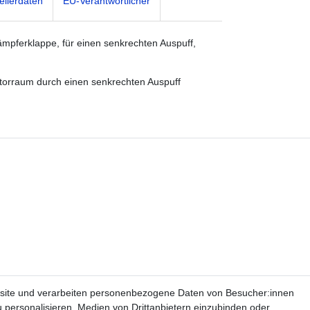
ellerdaten
EU-Verantwortlicher
mpferklappe, für einen senkrechten Auspuff,
torraum durch einen senkrechten Auspuff
site und verarbeiten personenbezogene Daten von Besucher:innen
u personalisieren, Medien von Drittanbietern einzubinden oder