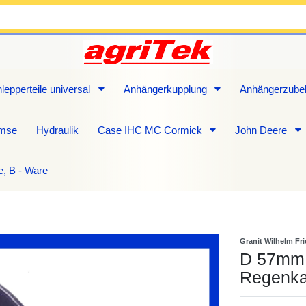
lepperteile universal
Anhängerkupplung
Anhängerzube
emse
Hydraulik
Case IHC MC Cormick
John Deere
e, B - Ware
Granit Wilhelm Fr
D 57mm 2
Regenka