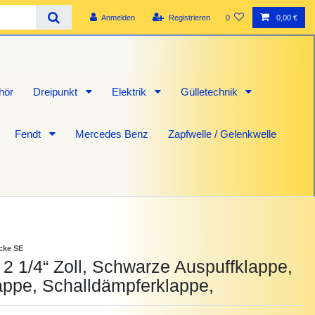
Anmelden
Registrieren
0
0,00 €
hör
Dreipunkt
Elektrik
Gülletechnik
Fendt
Mercedes Benz
Zapfwelle / Gelenkwelle
icke SE
 1/4“ Zoll, Schwarze Auspuffklappe,
ppe, Schalldämpferklappe,