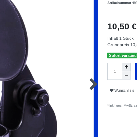
Artikelnummer
49
10,50 
Inhalt
1
Stück
Grundpreis
10,
Sofort versandf
Wunschliste
* inkl. ges. MwSt. zz