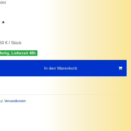
9304
*
€
50 € / Stück
ertig, Lieferzeit 48h
In den Warenkorb
gl.
Versandkosten