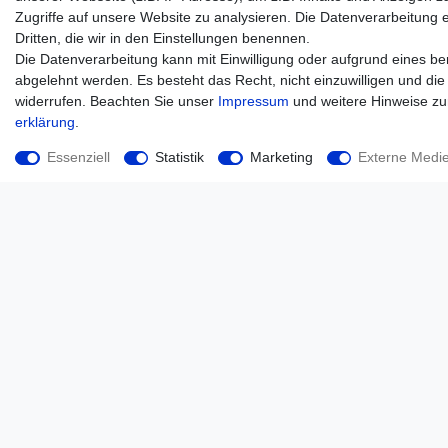
Zugriffe auf unsere Website zu analysieren. Die Datenverarbeitung er
Dritten, die wir in den Einstellungen benennen.
Die Datenverarbeitung kann mit Einwilligung oder aufgrund eines ber
abgelehnt werden. Es besteht das Recht, nicht einzuwilligen und die
widerrufen. Beachten Sie unser
Impressum
und weitere Hinweise z
erklärung
.
Essenziell
Statistik
Marketing
Externe Medi
D 57mm 2 1/4“ Zoll, Schwarze Auspuffklappe,
Regenkappe, Schalldämpferklappe,
10,50 € *
*
inkl. ges. MwSt.
zzgl.
Versandkosten
Unternehmen
Kontakt
Datenschutz
AGB
Impressum