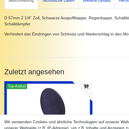
Beschreibung
Technische Daten
Weitere Details
Herst
D 57mm 2 1/4“ Zoll, Schwarze Auspuffklappe, Regenkappe, Schalldä
Schalldämpfer
Verhindert das Eindringen von Schmutz und Niederschlag in den Mo
Zuletzt angesehen
Top-Artikel
Wir verwenden Cookies und ähnliche Technologien auf unserer Web
unserer Webseite (z.B. IP-Adresse), um z.B. Inhalte und Anzeigen z