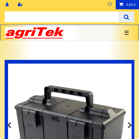
0,00 €
☰