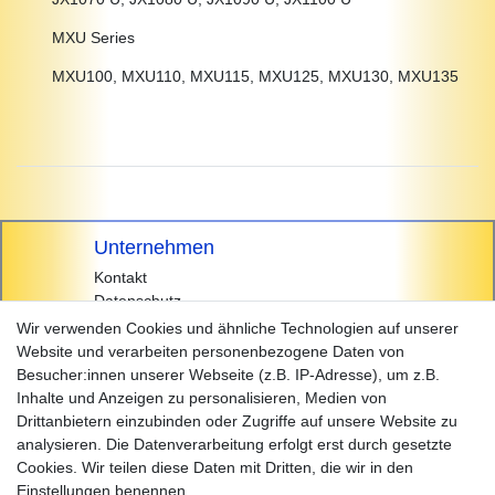
MXU Series
MXU100, MXU110, MXU115, MXU125, MXU130, MXU135
Unternehmen
Kontakt
Datenschutz
AGB
Wir verwenden Cookies und ähnliche Technologien auf unserer
Impressum
Website und verarbeiten personenbezogene Daten von
Besucher:innen unserer Webseite (z.B. IP-Adresse), um z.B.
Einkaufen
Inhalte und Anzeigen zu personalisieren, Medien von
Zahlungsarten
Drittanbietern einzubinden oder Zugriffe auf unsere Website zu
Versandarten & -kosten
analysieren. Die Datenverarbeitung erfolgt erst durch gesetzte
Widerrufsrecht
Cookies. Wir teilen diese Daten mit Dritten, die wir in den
Warenkorb
Einstellungen benennen.