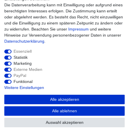
Zur Kasse
Die Datenverarbeitung kann mit Einwilligung oder aufgrund eines
Hilfe
berechtigten Interesses erfolgen. Die Zustimmung kann erteilt
oder abgelehnt werden. Es besteht das Recht, nicht einzuwilligen
und die Einwilligung zu einem späteren Zeitpunkt zu ändern oder
zu widerrufen. Beachten Sie unser
Impressum
und weitere
Hinweise zur Verwendung personenbezogener Daten in unserer
Daten­schutz­erklärung
.
Essenziell
Statistik
Marketing
Widerrufs­recht
Impressum
Externe Medien
PayPal
Funktional
Daten­schutz­erklärung
AGB
Kontakt
Weitere Einstellungen
Alle akzeptieren
© Copyright 2026 agriTek | Alle Rechte
Alle ablehnen
vorbehalten.
Auswahl akzeptieren