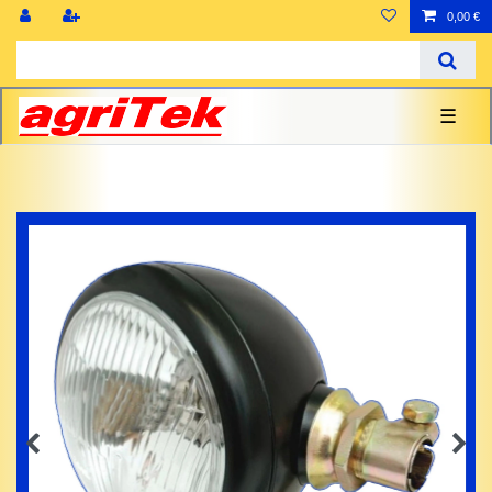
0,00 €
☰