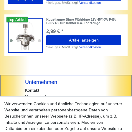
*
inkl. ges. MwSt.
zzgl.
Versandkosten
Top-Artikel
Kugellampe Birne Flühbirne 12V 45/40W P45t
Bilux R2 für Traktor u.a. Fahrzeuge
2,99 € *
Artikel anzeigen
*
inkl. ges. MwSt.
zzgl.
Versandkosten
Unternehmen
Kontakt
Datenschutz
AGB
Wir verwenden Cookies und ähnliche Technologien auf unserer
Impressum
Website und verarbeiten personenbezogene Daten von
Besucher:innen unserer Webseite (z.B. IP-Adresse), um z.B.
Einkaufen
Inhalte und Anzeigen zu personalisieren, Medien von
Zahlungsarten
Drittanbietern einzubinden oder Zugriffe auf unsere Website zu