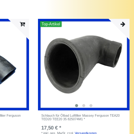
Top-Artikel
ilter Ferguson
Schlauch für Ölbad Luftfilter Massey Ferguson TEA20
TED20 TEE20 35 825074M1 *
17,50 € *
*
inkl. ges. MwSt.
zzgl.
Versandkosten