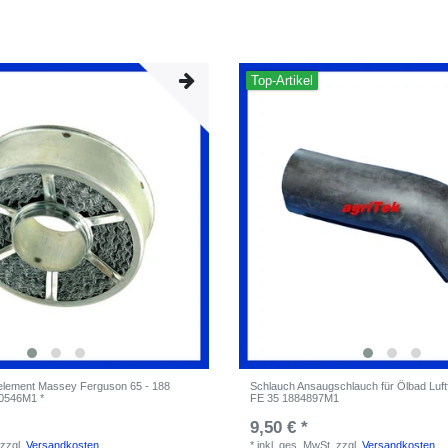
Top-Artikel
elelement Massey Ferguson 65 - 188
Schlauch Ansaugschlauch für Ölbad Luftf
850546M1 *
FE 35 1884897M1
9,50 € *
zzgl.
Versandkosten
*
inkl. ges. MwSt.
zzgl.
Versandkosten