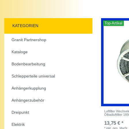
Top-Artikel
KATEGORIEN
Granit Partnershop
Kataloge
Bodenbearbeitung
Schlepperteile universal
Anhängerkupplung
Anhängerzubehör
Luftfilter Wechs
Dreipunkt
Ölbadluftfilter 1
13,75 € *
Elektrik
*
inkl. ges. MwSt.