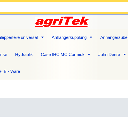
lepperteile universal
Anhängerkupplung
Anhängerzube
emse
Hydraulik
Case IHC MC Cormick
John Deere
e, B - Ware